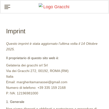
Imprint
Questo imprint è stata aggiornato l’ultima volta il 14 Ottobre
2025.
Il proprietario di questo sito web è:
Gelateria dei gracchi srl Srl
Via dei Gracchi 272, 00192, ROMA (RM)
Italia
Email:
margheritamanassei@
gmail.com
Numero di telefono: +39 335 159 2168
P. IVA: 12196981000
1. Generale
Non siamo disposti o obbligati a partecipare a procedure di