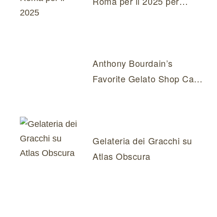
Roma per il 2025 per
Puntarella Rossa
Anthony Bourdain’s
Favorite Gelato Shop Can
Be Found In This Italian
City
Gelateria dei Gracchi su
Atlas Obscura