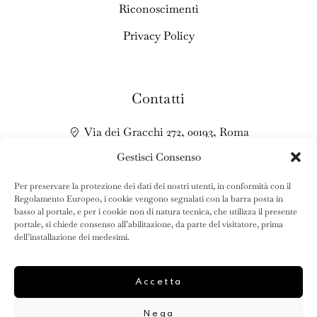
Riconoscimenti
Privacy Policy
Contatti
Via dei Gracchi 272, 00193, Roma
Gestisci Consenso
+39 06 321 6668
info@gelateriadeigracchi.it
Per preservare la protezione dei dati dei nostri utenti, in conformità con il
Regolamento Europeo, i cookie vengono segnalati con la barra posta in
*Aperto tutti i giorni dalle 11.30 alle 24.00
basso al portale, e per i cookie non di natura tecnica, che utilizza il presente
portale, si chiede consenso all’abilitazione, da parte del visitatore, prima
dell’installazione dei medesimi.
Accetta
Nega